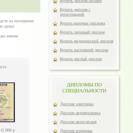
Купить диплом онлайн
Купить диплом с
регистрацией
едств на посещение
Купить корочки диплома
е сроки.
Купить липовый диплом
кже имеем
Купить медицинский диплом
Купить настоящий диплом
Купить чистый диплом
ста
ДИПЛОМЫ ПО
СПЕЦИАЛЬНОСТИ
Диплом электрика
Диплом автомеханика
Диплом автослесаря
-
11.000
р.
Диплом агронома