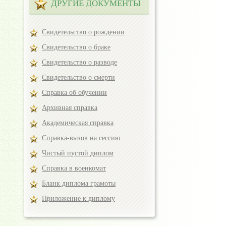
ДРУГИЕ ДОКУМЕНТЫ
Свидетельство о рождении
Свидетельство о браке
Свидетельство о разводе
Свидетельство о смерти
Справка об обучении
Архивная справка
Академическая справка
Справка-вызов на сессию
Чистый пустой диплом
Справка в военкомат
Бланк диплома грамоты
Приложение к диплому