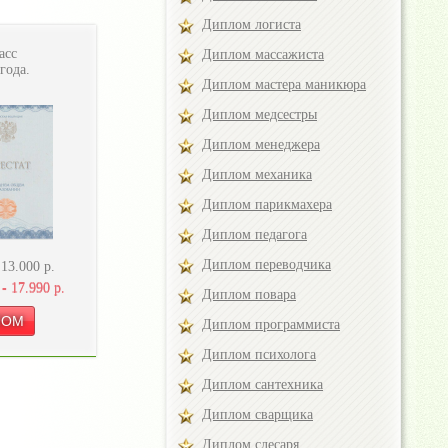
Диплом логиста
асс
Диплом массажиста
года.
Диплом мастера маникюра
Диплом медсестры
Диплом менеджера
Диплом механика
Диплом парикмахера
Диплом педагога
Диплом переводчика
-
13.000
р.
 -
17.990
р.
Диплом повара
Диплом программиста
Диплом психолога
Диплом сантехника
Диплом сварщика
Диплом слесаря