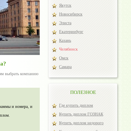
Якутск
Новосибирск
Элиста
Екатеринбург
Казань
Челябинск
Омск
ма?
Самара
иям выбрать компанию
ПОЛЕЗНОЕ
Где купить диплом
раммы и номера, и
Купить диплом ГОЗНАК
иплом.
Купить диплом недорого