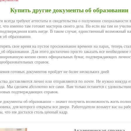
Купить другие документы об образовании
и всегда требуют аттестаты и свидетельства о получении специальности 
, что именно там готовят мастеров своего дела. Но если вы там не училис
подтверждения взять негде. В таком случае, единственный возможный в
в об образовании.
терять свое время на пустое просиживание времени на парах, теперь с
ы
об образовании. Для этого достаточно просто заказать все необходимое 
канированную копию своих официальных бумаг, подтверждающих личност
щеобразовательных справок.
учения готовых документов пройдет не более нескольких дней
ства доставляются лично или отправляются по почте. Не нужно никуда ех
да. Мы сделаем абсолютно все сами. Вам только останется с удовольстви
новых подтверждающих справок.
е документы об образовании – значит получить возможность жить пол
овека, для которого открыты все двери. Работодатели возьмут вас на раб
ы, что им достался столь ценный кадр.
Академическая справка