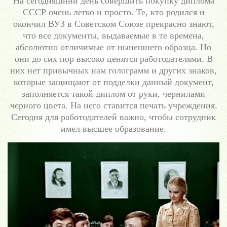
На сегодняшний день совершить покупку диплома
СССР очень легко и просто. Те, кто родился и
окончил ВУЗ в Советском Союзе прекрасно знают,
что все документы, выдаваемые в те времена,
абсолютно отличимые от нынешнего образца. Но
они до сих пор высоко ценятся работодателями. В
них нет привычных нам голограмм и других знаков,
которые защищают от подделки данный документ,
заполняется такой диплом от руки, чернилами
черного цвета. На него ставится печать учреждения.
Сегодня для работодателей важно, чтобы сотрудник
имел высшее образование.