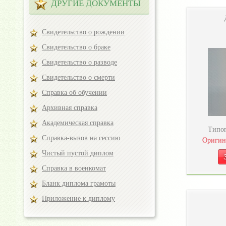
ДРУГИЕ ДОКУМЕНТЫ
Свидетельство о рождении
Свидетельство о браке
Свидетельство о разводе
Свидетельство о смерти
Справка об обучении
Архивная справка
Академическая справка
Типог
Справка-вызов на сессию
Оригин
Чистый пустой диплом
Справка в военкомат
Бланк диплома грамоты
Приложение к диплому