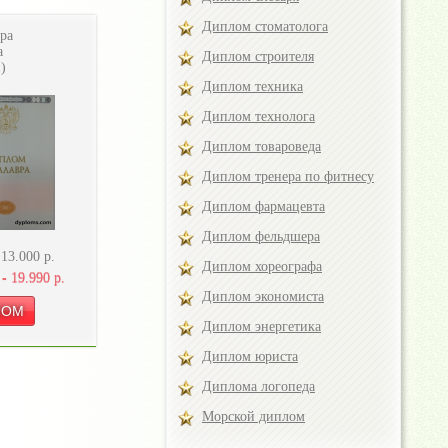
Диплом стоматолога
ра
а
Диплом строителя
)
Диплом техника
Диплом технолога
Диплом товароведа
Диплом тренера по фитнесу
Диплом фармацевта
Диплом фельдшера
-
13.000
р.
Диплом хореографа
 -
19.990
р.
Диплом экономиста
Диплом энергетика
Диплом юриста
Диплома логопеда
Морской диплом