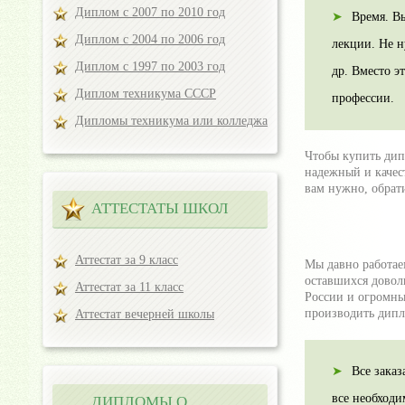
Диплом с 2007 по 2010 год
Время. Вы
Диплом с 2004 по 2006 год
лекции. Не н
Диплом с 1997 по 2003 год
др. Вместо э
Диплом техникума СССР
профессии.
Дипломы техникума или колледжа
Чтобы купить дип
надежный и качес
вам нужно, обрат
АТТЕСТАТЫ ШКОЛ
Аттестат за 9 класс
Мы давно работае
оставшихся довол
Аттестат за 11 класс
России и огромны
производить дипл
Аттестат вечерней школы
Все зака
все необход
ДИПЛОМЫ О