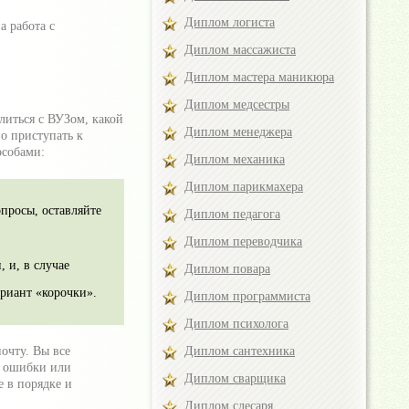
Диплом логиста
а работа с
Диплом массажиста
Диплом мастера маникюра
Диплом медсестры
литься с ВУЗом, какой
Диплом менеджера
о приступать к
особами:
Диплом механика
Диплом парикмахера
просы, оставляйте
Диплом педагога
Диплом переводчика
 и, в случае
Диплом повара
риант «корочки».
Диплом программиста
Диплом психолога
Диплом сантехника
очту. Вы все
а ошибки или
Диплом сварщика
е в порядке и
Диплом слесаря