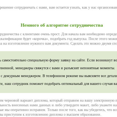
ешение сотрудничать с нами, вам остается узнать, как у нас организован
Немного об алгоритме сотрудничества
рудничества с клиентами очень прост. Для начала вам необходимо опреде
квалификации будет «корочка», подобрать год выпуска. После этого можн
а на изготовление нужного вам документа. Сделать это можно двумя сп
ь самостоятельно специальную форму заявку на сайте. Если возникнут во
лненной, менеджеры свяжутся с вами и разъяснят непонятные моменты.
 с дежурным менеджером. В телефонном режиме вы выясняете все детали,
и, наш сотрудник поможет подобрать оптимальный для вашего случая ва
им черновой вариант диплома, который отправим на вашу электронную п
льность внесенных нами данных и либо утвердите макет, либо укажете н
ые мы оперативно исправим. Только после того, как вы убедитесь, что вс
 мы приступим к изготовлению диплома о высшем образовании.