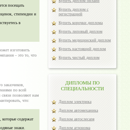
Купить диплом онлайн
ется посещать
Купить диплом с
регистрацией
 оценок, стипендии и
Купить корочки диплома
ствуетесь в
Купить липовый диплом
Купить медицинский диплом
Купить настоящий диплом
может изготовить
пания – это то, что
Купить чистый диплом
ДИПЛОМЫ ПО
о заказчиков,
СПЕЦИАЛЬНОСТИ
ениями по всей
и связи позволяют нам
антировать, что:
Диплом электрика
Диплом автомеханика
Диплом автослесаря
, которые содержат
Диплом агронома
одяные знаки.