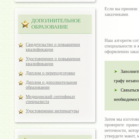
Если вы приняли р
заказчиками.
ДОПОЛНИТЕЛЬНОЕ
ОБРАЗОВАНИЕ
Наш алгоритм сот
Свидетельство о повышении
специальности и 
квалификации
оформлению заказ
Удостоверение о повышении
квалификации
Заполнит
Диплом о переподготовке
графу незапо
Диплом о дополнительном
образовании
Связаться
Медицинский сертификат
необходимост
специалиста
Удостоверение интернатуры
Затем мы изготов
проверите: прави
неточности, котор
утвердите макет,