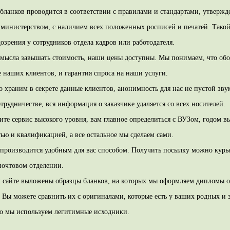
бланков проводится в соответствии с правилами и стандартами, утверж
министерством, с наличием всех положенных росписей и печатей. Тако
озрения у сотрудников отдела кадров или работодателя.
смысла завышать стоимость, наши цены доступны. Мы понимаем, что об
е наших клиентов, и гарантия спроса на наши услуги.
 храним в секрете данные клиентов, анонимность для нас не пустой зву
отрудничестве, вся информация о заказчике удаляется со всех носителей.
те сервис высокого уровня, вам главное определиться с ВУЗом, годом в
ью и квалификацией, а все остальное мы сделаем сами.
 производится удобным для вас способом. Получить посылку можно курь
очтовом отделении.
 сайте выложены образцы бланков, на которых мы оформляем дипломы 
 Вы можете сравнить их с оригиналами, которые есть у ваших родных и 
то мы используем легитимные исходники.