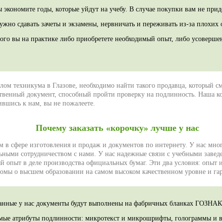
 экономите годы, которые уйдут на учебу. В случае покупки вам не прид
ужно сдавать зачеты и экзамены, нервничать и переживать из-за плохих
того вы на практике либо приобретете необходимый опыт, либо усовершен
лом техникума в Глазове, необходимо найти такого продавца, который с
твенный документ, способный пройти проверку на подлинность. Наша ком
ившись к нам, вы не пожалеете.
Почему заказать «корочку» лучше у нас
м в сфере изготовления и продаж и документов по интернету. У нас мног
ьными сотрудничеством с нами. У нас надежные связи с учебными завед
й опыт в деле производства официальных бумаг. Эти два условия: опыт 
омы о высшем образовании на самом высоком качественном уровне и гар
занные у нас документы будут выполнены на фабричных бланках ГОЗНАК
имые атрибуты подлинности: микротекст и микрошрифты, голограммы и в